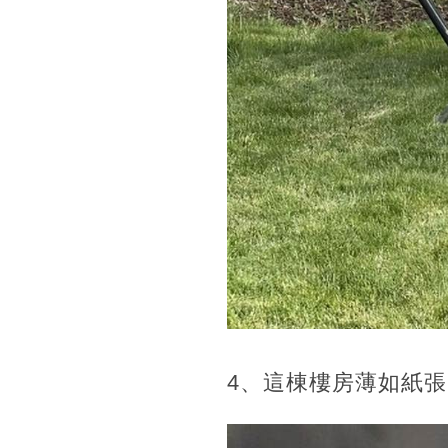
4、這棟樓房薄如紙張