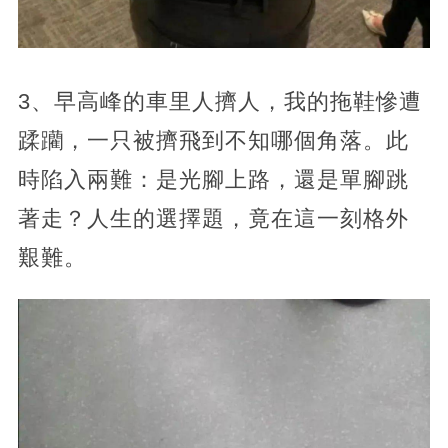
3、早高峰的車里人擠人，我的拖鞋慘遭
蹂躪，一只被擠飛到不知哪個角落。此
時陷入兩難：是光腳上路，還是單腳跳
著走？人生的選擇題，竟在這一刻格外
艱難。