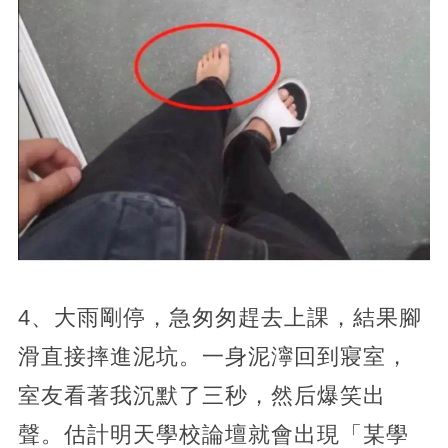
4、大雨剛停，急匆匆趕去上課，結果腳
滑直接摔進泥坑。一身泥濘回到寢室，
室友看著我沉默了三秒，然后爆笑出
聲。估計明天學校論壇就會出現「某學