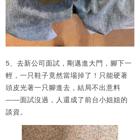
5、去新公司面試，剛邁進大門，腳下一
輕，一只鞋子竟然當場掉了！只能硬著
頭皮光著一只腳進去，結局不出意料
——面試沒過，人還成了前台小姐姐的
談資。