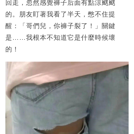
回走，忽然感覺褲子后面有點涼颼颼
的。朋友盯著我看了半天，憋不住提
醒：「哥們兒，你褲子裂了！」關鍵
是……我根本不知道它是什麼時候壞
的！