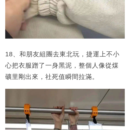
18、和朋友組團去東北玩，捷運上不小
心把衣服蹭了一身黑泥，整個人像從煤
礦里剛出來，社死值瞬間拉滿。