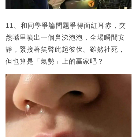
11、和同學爭論問題爭得面紅耳赤，突
然嘴里噴出一個鼻涕泡泡，全場瞬間安
靜，緊接著笑聲此起彼伏。雖然社死，
但也算是「氣勢」上的贏家吧？