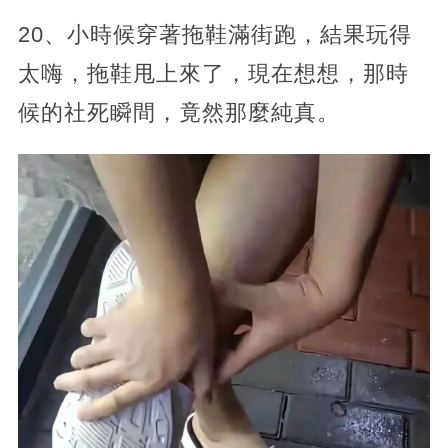
20、小時候穿著拖鞋滿街跑，結果玩得
太嗨，拖鞋甩上來了，現在想想，那時
候的社死瞬間，竟然那麼純真。