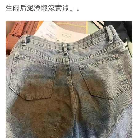
生雨后泥潭翻滾實錄」。