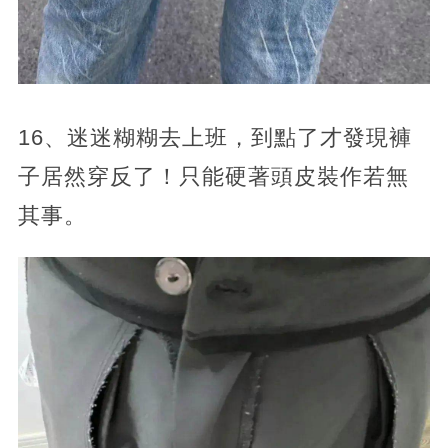
16、迷迷糊糊去上班，到點了才發現褲
子居然穿反了！只能硬著頭皮裝作若無
其事。