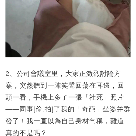
2、公司會議室里，大家正激烈討論方
案，突然聽到一陣笑聲回蕩在耳邊，回
頭一看，手機上多了一張「社死」照片
——同事[偷.拍]了我的「奇葩」坐姿并群
發了！我一直以為自己身材勻稱，難道
真的不是嗎？