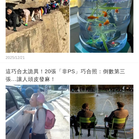
2025/12/21
這巧合太詭異！20張「非PS」巧合照：倒數第三
張...讓人頭皮發麻！