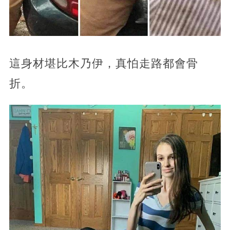
這身材堪比木乃伊，真怕走路都會骨
折。