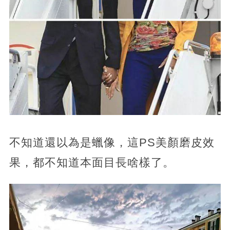
不知道還以為是蠟像，這PS美顏磨皮效
果，都不知道本面目長啥樣了。