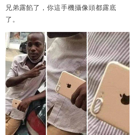
兄弟露餡了，你這手機攝像頭都露底
了。