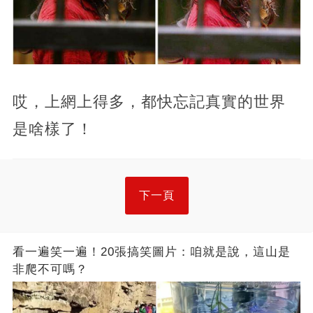
哎，上網上得多，都快忘記真實的世界
是啥樣了！
下一頁
看一遍笑一遍！20張搞笑圖片：咱就是說，這山是
非爬不可嗎？