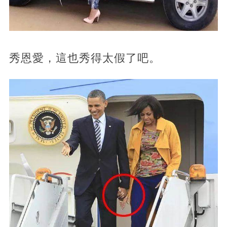
秀恩愛，這也秀得太假了吧。