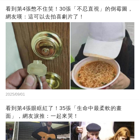
看到第4張憋不住笑！30張「不忍直視」的倒霉圖，
網友嘆：這可以去拍喜劇片了！
2025/09/01
看到第4張眼眶紅了！35張「生命中最柔軟的畫
面」，網友淚推：一起來哭！