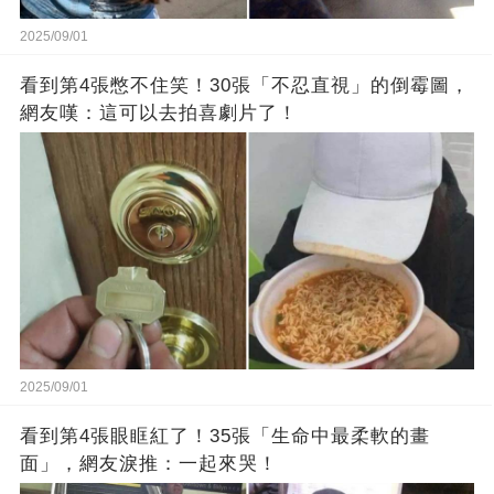
2025/09/01
看到第4張憋不住笑！30張「不忍直視」的倒霉圖，
網友嘆：這可以去拍喜劇片了！
2025/09/01
看到第4張眼眶紅了！35張「生命中最柔軟的畫
面」，網友淚推：一起來哭！