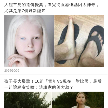
人體罕見的遺傳變異，看完簡直感慨基因太神奇，
尤其是第7個刷新認知
2025/10/05
孩子長大爆擊！10組「童年VS現在」對比照，最后
一組讓網友笑噴：這誰家的帥大叔？