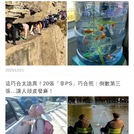
2025/12/21
這巧合太詭異！20張「非PS」巧合照：倒數第三
張...讓人頭皮發麻！