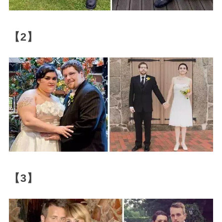
【2】
【3】