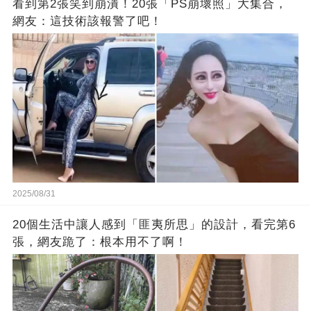
看到第2張笑到崩潰！20張「PS崩壞照」大集合，
網友：這技術該報警了吧！
2025/08/31
20個生活中讓人感到「匪夷所思」的設計，看完第6
張，網友跪了：根本用不了啊！