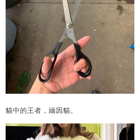
貓中的王者，緬因貓。