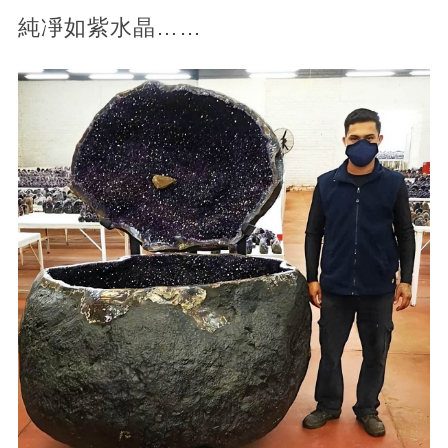
純凈如紫水晶……