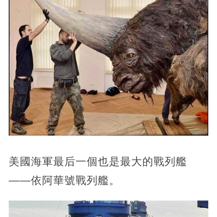
美國海軍最后一個也是最大的戰列艦
——依阿華號戰列艦。