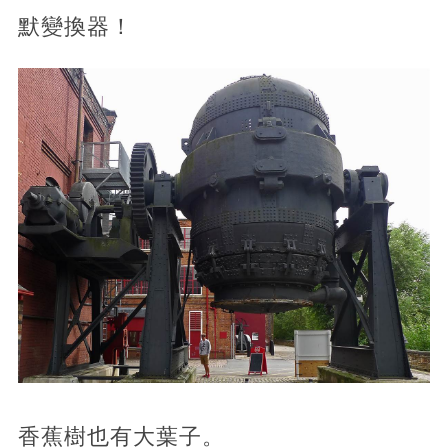
默變換器！
香蕉樹也有大葉子。