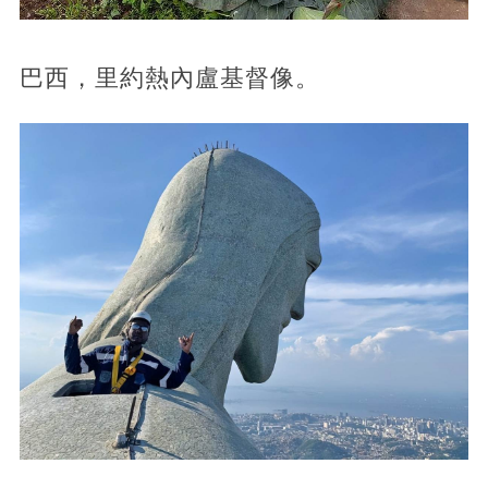
巴西，里約熱內盧基督像。