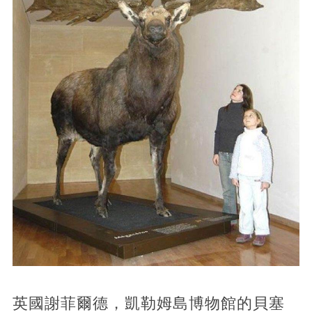
英國謝菲爾德，凱勒姆島博物館的貝塞