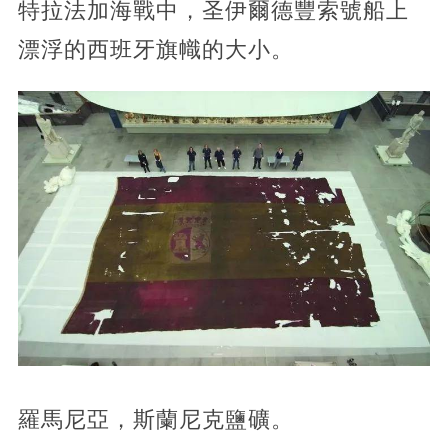
特拉法加海戰中，圣伊爾德豐索號船上
漂浮的西班牙旗幟的大小。
羅馬尼亞，斯蘭尼克鹽礦。