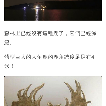
森林里已經沒有這種鹿了，它們已經滅
絕。
體型巨大的大角鹿的鹿角跨度足足有4
米！