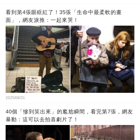
看到第4張眼眶紅了！35張「生命中最柔軟的畫
面」，網友淚推：一起來哭！
2025/08/31
40個「慘到笑出來」的尷尬瞬間，看完第7張，網友
暴動：這可以去拍喜劇片了！