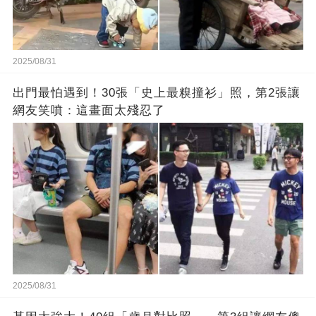
2025/08/31
出門最怕遇到！30張「史上最糗撞衫」照，第2張讓
網友笑噴：這畫面太殘忍了
2025/08/31