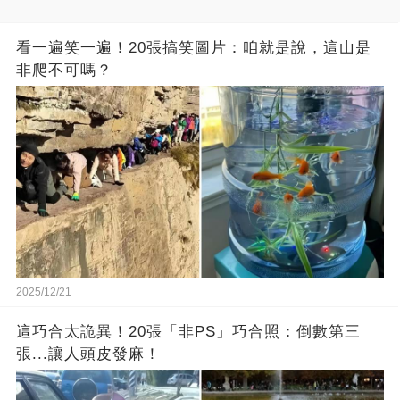
看一遍笑一遍！20張搞笑圖片：咱就是說，這山是
非爬不可嗎？
2025/12/21
這巧合太詭異！20張「非PS」巧合照：倒數第三
張...讓人頭皮發麻！