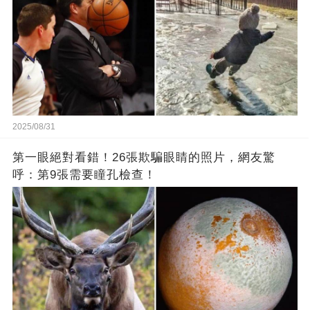
2025/08/31
第一眼絕對看錯！26張欺騙眼睛的照片，網友驚
呼：第9張需要瞳孔檢查！