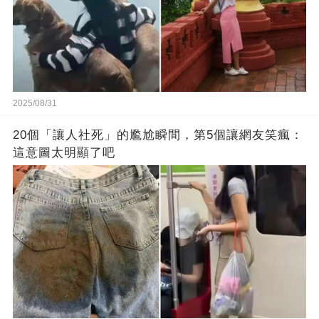
2025/08/31
20個「讓人社死」的尷尬瞬間，第5個讓網友笑瘋：
這意圖太明顯了吧