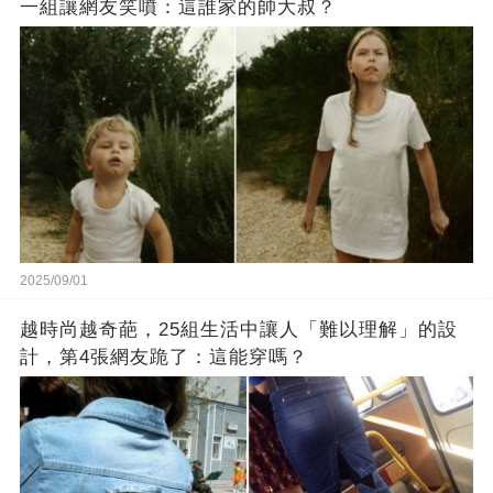
一組讓網友笑噴：這誰家的帥大叔？
2025/09/01
越時尚越奇葩，25組生活中讓人「難以理解」的設
計，第4張網友跪了：這能穿嗎？