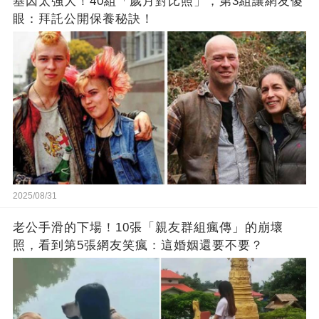
基因太強大！40組「歲月對比照」，第3組讓網友傻
眼：拜託公開保養秘訣！
2025/08/31
老公手滑的下場！10張「親友群組瘋傳」的崩壞
照，看到第5張網友笑瘋：這婚姻還要不要？