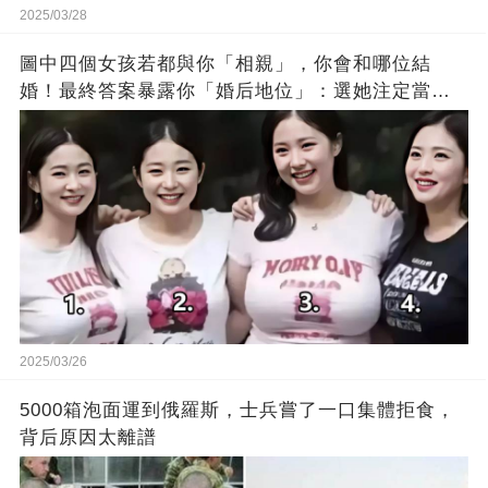
2025/03/28
圖中四個女孩若都與你「相親」，你會和哪位結
婚！最終答案暴露你「婚后地位」：選她注定當工
具人
2025/03/26
5000箱泡面運到俄羅斯，士兵嘗了一口集體拒食，
背后原因太離譜