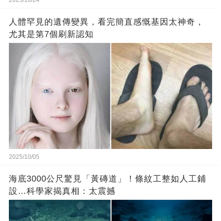
人體罕見的遺傳變異，看完簡直感慨基因太神奇，
尤其是第7個刷新認知
2025/10/05
海底3000公尺驚見「黃磚道」！條紋工整如人工鋪
設…科學家揭真相：太震撼