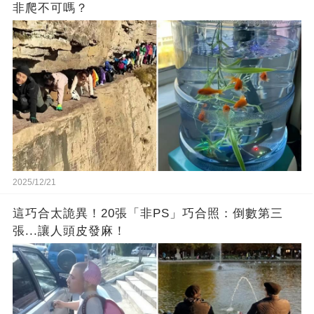
非爬不可嗎？
2025/12/21
這巧合太詭異！20張「非PS」巧合照：倒數第三
張...讓人頭皮發麻！