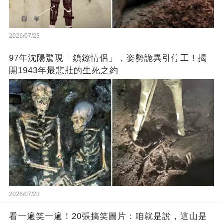
2026/07/23
97年沈陽驚現「鎖鐐情侶」，姿勢詭異引停工！揭
開1943年最悲壯的生死之約
2026/07/23
看一遍笑一遍！20張搞笑圖片：咱就是說，這山是