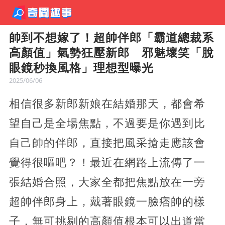
帥到不想嫁了！超帥伴郎「霸道總裁系
高顏值」氣勢狂壓新郎 邪魅壞笑「脫
眼鏡秒換風格」理想型曝光
2025/06/06
相信很多新郎新娘在結婚那天，都會希
望自己是全場焦點，不過要是你遇到比
自己帥的伴郎，直接把風采搶走應該會
覺得很嘔吧？！最近在網路上流傳了一
張結婚合照，大家全都把焦點放在一旁
超帥伴郎身上，戴著眼鏡一臉痞帥的樣
子，無可挑剔的高顏值根本可以出道當