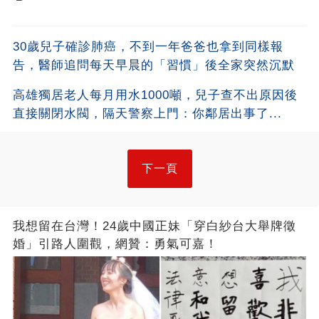
30歲兒子確診肺癌，不到一年爸爸也拿到同樣報
告，醫師追問每天早晨的「習慣」後全家突然沉默
高雄獨居老人每月用水1000噸，兒子查不出原因後
直接關閉水閥，隔天警察上門：你鄰居出事了...
下一頁
我想留在台灣！24歲中國正妹「穿白紗台大舉牌徵
婚」引路人圍觀，網贊：勇氣可嘉！