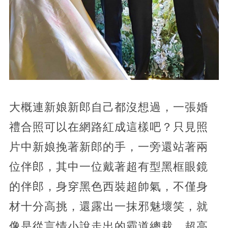
大概連新娘新郎自己都沒想過，一張婚
禮合照可以在網路紅成這樣吧？只見照
片中新娘挽著新郎的手，一旁還站著兩
位伴郎，其中一位戴著超有型黑框眼鏡
的伴郎，身穿黑色西裝超帥氣，不僅身
材十分高挑，還露出一抹邪魅壞笑，就
像是從言情小說走出的霸道總裁，超高