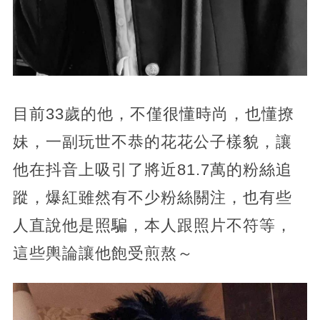
目前33歲的他，不僅很懂時尚，也懂撩
妹，一副玩世不恭的花花公子樣貌，讓
他在抖音上吸引了將近81.7萬的粉絲追
蹤，爆紅雖然有不少粉絲關注，也有些
人直說他是照騙，本人跟照片不符等，
這些輿論讓他飽受煎熬～