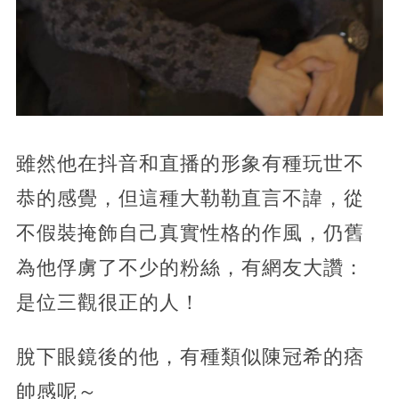
雖然他在抖音和直播的形象有種玩世不
恭的感覺，但這種大勒勒直言不諱，從
不假裝掩飾自己真實性格的作風，仍舊
為他俘虜了不少的粉絲，有網友大讚：
是位三觀很正的人！
脫下眼鏡後的他，有種類似陳冠希的痞
帥感呢～