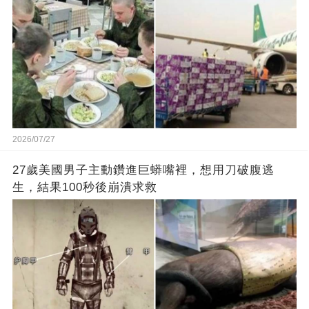
2026/07/27
27歲美國男子主動鑽進巨蟒嘴裡，想用刀破腹逃
生，結果100秒後崩潰求救