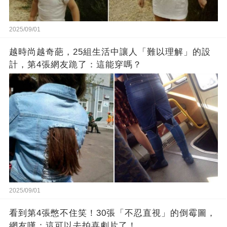
2025/09/01
越時尚越奇葩，25組生活中讓人「難以理解」的設
計，第4張網友跪了：這能穿嗎？
2025/09/01
看到第4張憋不住笑！30張「不忍直視」的倒霉圖，
網友嘆：這可以去拍喜劇片了！