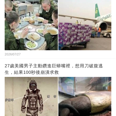
2026/07/27
27歲美國男子主動鑽進巨蟒嘴裡，想用刀破腹逃
生，結果100秒後崩潰求救