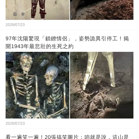
2026/07/23
97年沈陽驚現「鎖鐐情侶」，姿勢詭異引停工！揭
開1943年最悲壯的生死之約
2026/07/23
看一遍笑一遍！20張搞笑圖片：咱就是說，這山是