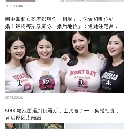
2025/06/06
圖中四個女孩若都與你「相親」，你會和哪位結
婚！最終答案暴露你「婚后地位」：選她注定當工
具人
2025/03/26
5000箱泡面運到俄羅斯，士兵嘗了一口集體拒食，
背后原因太離譜