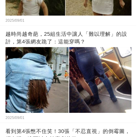
2025/09/01
越時尚越奇葩，25組生活中讓人「難以理解」的設
計，第4張網友跪了：這能穿嗎？
2025/09/01
看到第4張憋不住笑！30張「不忍直視」的倒霉圖，