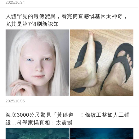
2025/10/24
人體罕見的遺傳變異，看完簡直感慨基因太神奇，
尤其是第7個刷新認知
2025/10/05
海底3000公尺驚見「黃磚道」！條紋工整如人工鋪
設…科學家揭真相：太震撼