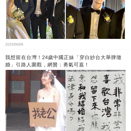
2025/06/06
我想留在台灣！24歲中國正妹「穿白紗台大舉牌徵
婚」引路人圍觀，網贊：勇氣可嘉！