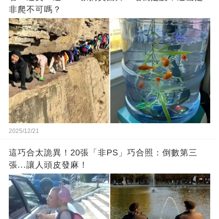
非爬不可嗎？
2025/12/21
這巧合太詭異！20張「非PS」巧合照：倒數第三
張...讓人頭皮發麻！