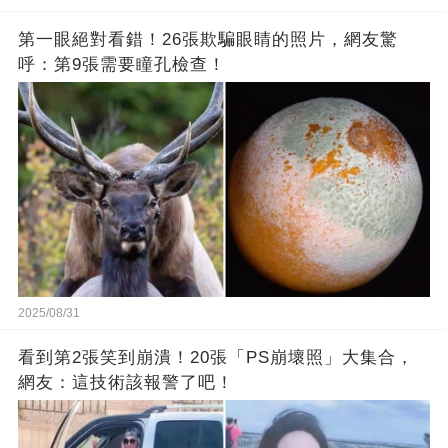
第一眼絕對看錯！26張欺騙眼睛的照片，網友驚
呼：第9張需要瞳孔檢查！
2025/08/31
看到第2張笑到崩潰！20張「PS崩壞照」大集合，
網友：這技術該報警了吧！