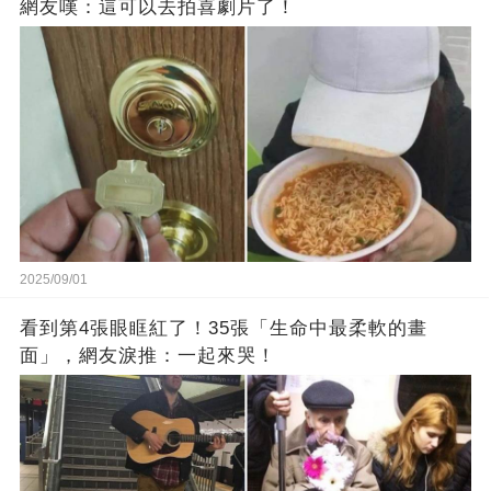
網友嘆：這可以去拍喜劇片了！
2025/09/01
看到第4張眼眶紅了！35張「生命中最柔軟的畫
面」，網友淚推：一起來哭！