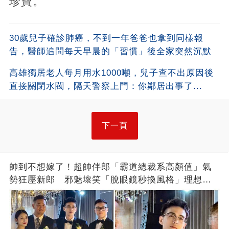
珍寶。
30歲兒子確診肺癌，不到一年爸爸也拿到同樣報
告，醫師追問每天早晨的「習慣」後全家突然沉默
高雄獨居老人每月用水1000噸，兒子查不出原因後
直接關閉水閥，隔天警察上門：你鄰居出事了...
下一頁
帥到不想嫁了！超帥伴郎「霸道總裁系高顏值」氣
勢狂壓新郎 邪魅壞笑「脫眼鏡秒換風格」理想型
曝光