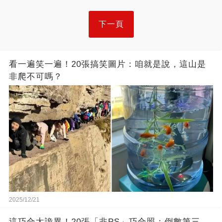
下一頁
看一遍笑一遍！20張搞笑圖片：咱就是說，這山是
非爬不可嗎？
2025/12/21
這巧合太詭異！20張「非PS」巧合照：倒數第三