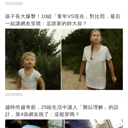
2025/10/05
孩子長大爆擊！10組「童年VS現在」對比照，最后
一組讓網友笑噴：這誰家的帥大叔？
2025/09/01
越時尚越奇葩，25組生活中讓人「難以理解」的設
計，第4張網友跪了：這能穿嗎？