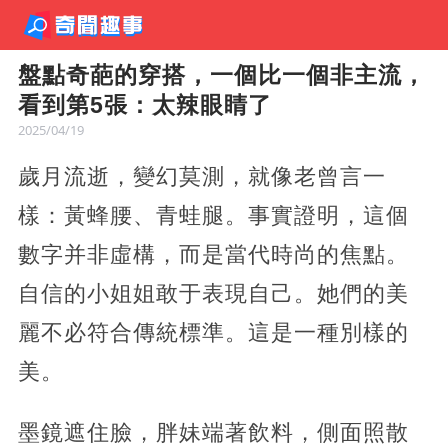
盤點奇葩的穿搭，一個比一個非主流，
看到第5張：太辣眼睛了
2025/04/19
歲月流逝，變幻莫測，就像老曾言一
樣：黃蜂腰、青蛙腿。事實證明，這個
數字并非虛構，而是當代時尚的焦點。
自信的小姐姐敢于表現自己。她們的美
麗不必符合傳統標準。這是一種別樣的
美。
墨鏡遮住臉，胖妹端著飲料，側面照散