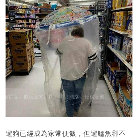
遛狗已經成為家常便飯，但遛鱷魚卻不