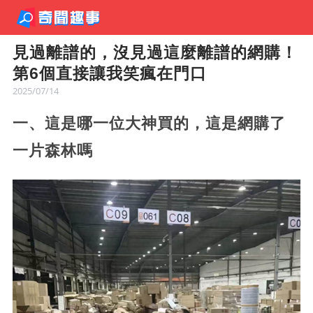
​​見過離譜的，沒見過這麼離譜的網購！
第6個直接讓我笑瘋在門口
2025/07/14
一、這是哪一位大神買的，這是網購了
一片森林嗎