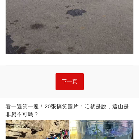
下一頁
看一遍笑一遍！20張搞笑圖片：咱就是說，這山是
非爬不可嗎？