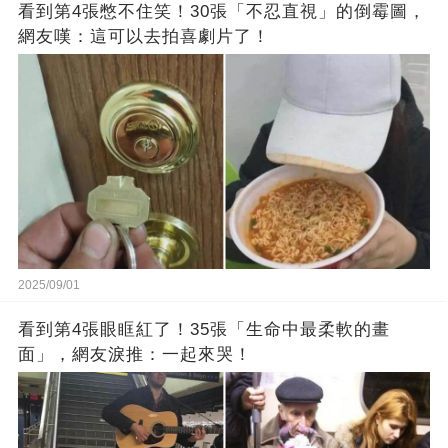
看到第4張憋不住笑！30張「不忍直視」的倒霉圖，
網友嘆：這可以去拍喜劇片了！
2025/09/01
看到第4張眼眶紅了！35張「生命中最柔軟的畫
面」，網友淚推：一起來哭！