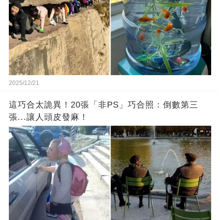
2025/12/21
這巧合太詭異！20張「非PS」巧合照：倒數第三
張...讓人頭皮發麻！