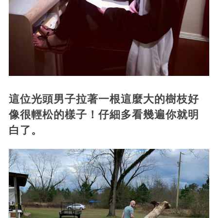
這位光頭男子拉著一根這麼大的樹枝好
像很輕松的樣子！仔細多看幾遍你就明
白了。