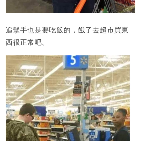
追擊手也是要吃飯的，餓了去超市買東
西很正常吧。