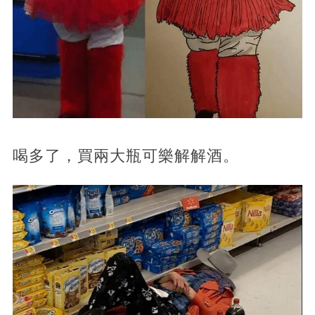
喝多了，買兩大瓶可樂解解酒。