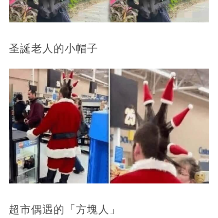
圣誕老人的小帽子
超市偶遇的「方塊人」