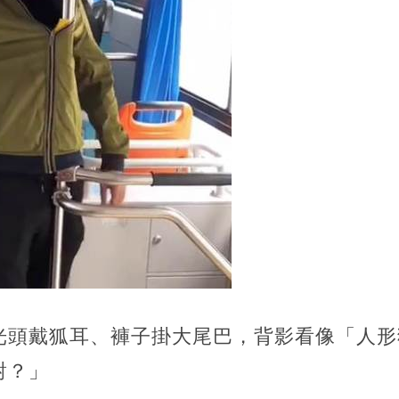
光頭戴狐耳、褲子掛大尾巴，背影看像「人形
對？」