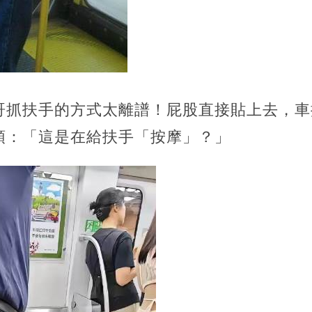
哥抓扶手的方式太離譜！屁股直接貼上去，車
頭：「這是在給扶手「按摩」？」