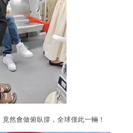
，竟然會做俯臥撐，全球僅此一輛！