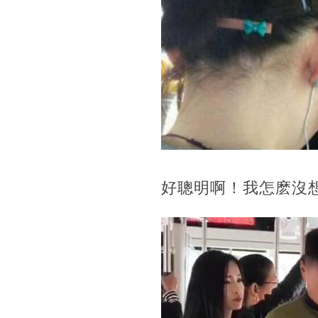
好聰明啊！我怎麽沒