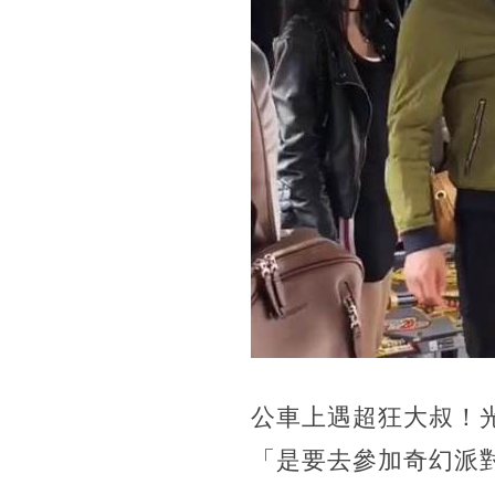
公車上遇超狂大叔！
「是要去參加奇幻派