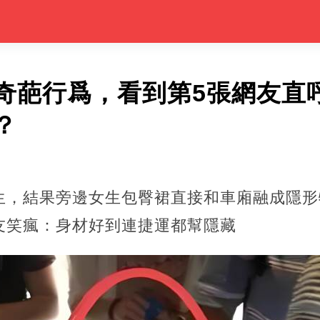
奇葩行爲，看到第5張網友直
？
生，結果旁邊女生包臀裙直接和車廂融成隱形
友笑瘋：身材好到連捷運都幫隱藏