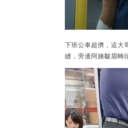
下班公車超擠，這大
縫，旁邊阿姨皺眉轉