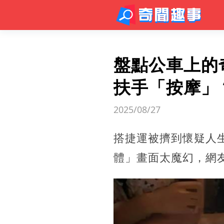
盤點公車上的
扶手「按摩」
2025/08/27
搭捷運被擠到懷疑人
體」畫面太魔幻，網