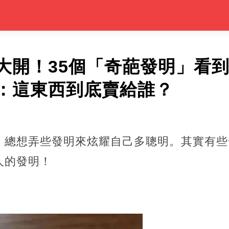
大開！35個「奇葩發明」看到
：這東西到底賣給誰？
，總想弄些發明來炫耀自己多聰明。其實有些
人的發明！