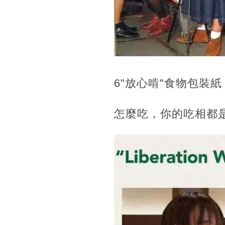
6"放心啃"食物包裝紙
怎麼吃，你的吃相都