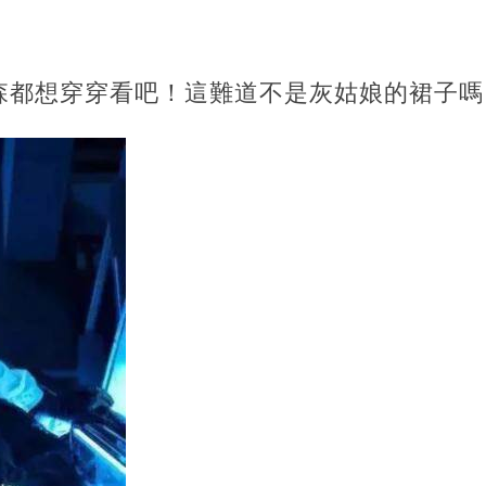
森都想穿穿看吧！這難道不是灰姑娘的裙子嗎