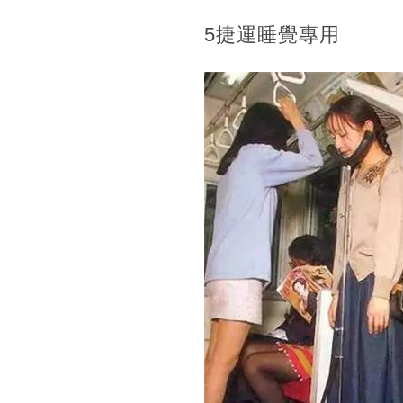
5捷運睡覺專用