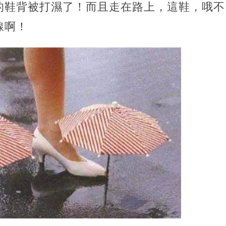
的鞋背被打濕了！而且走在路上，這鞋，哦不
線啊！