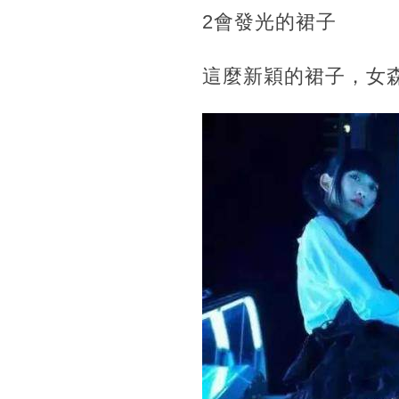
2會發光的裙子
這麼新穎的裙子，女