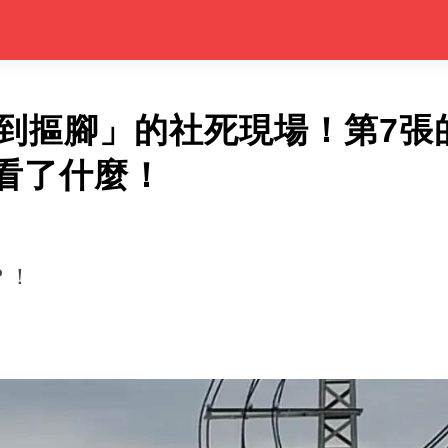
尬到摳腳」的社死現場！第7張
看了什麼！
？！