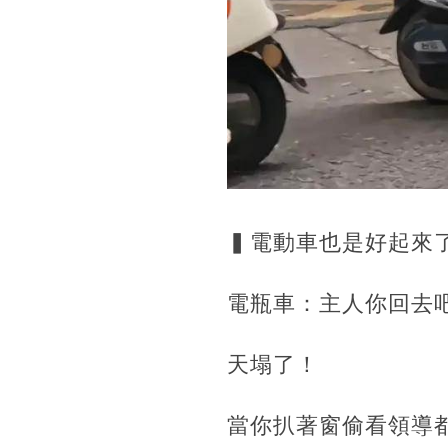
▍電動車也是好起來
電瓶車：主人你回去
天塌了！
當你扒著窗偷看領導