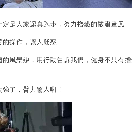
一定是大家認真跑步，努力擼鐵的嚴肅畫風
房的操作，讓人疑惑
麗的風景線，用行動告訴我們，健身不只有擼
太強了，臂力驚人啊！