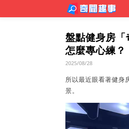
盤點健身房「
怎麼專心練？
2025/08/28
所以最近眼看著健身
景。