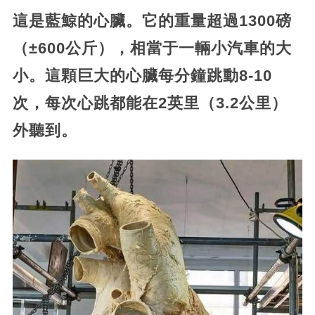
這是藍鯨的心臟。它的重量超過1300磅
（±600公斤），相當于一輛小汽車的大
小。這顆巨大的心臟每分鐘跳動8-10
次，每次心跳都能在2英里（3.2公里）
外聽到。