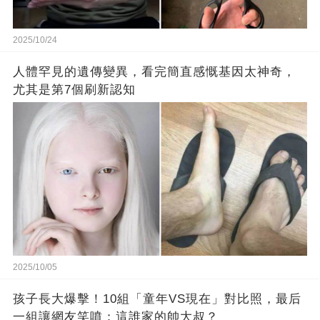
2025/10/24
人體罕見的遺傳變異，看完簡直感慨基因太神奇，
尤其是第7個刷新認知
2025/10/05
孩子長大爆擊！10組「童年VS現在」對比照，最后
一組讓網友笑噴：這誰家的帥大叔？