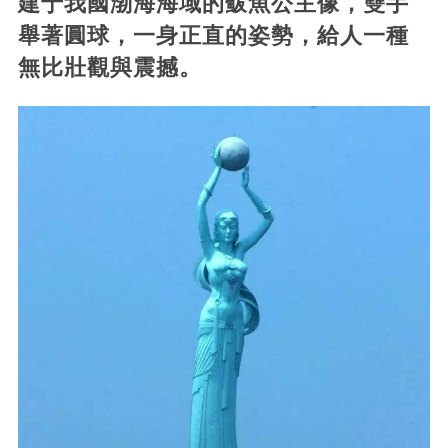
建于我國渤海海域的鲅魚公主像，雙手
舉著圓球，一身正直的姿勢，給人一種
無比壯觀與震撼。