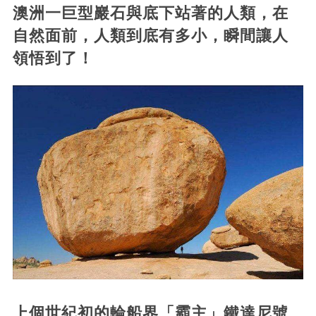
澳洲一巨型巖石與底下站著的人類，在
自然面前，人類到底有多小，瞬間讓人
領悟到了！
上個世紀初的輪船界「霸主」鐵達尼號