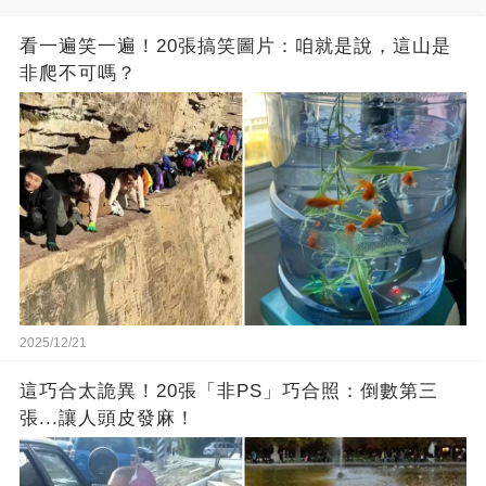
看一遍笑一遍！20張搞笑圖片：咱就是說，這山是
非爬不可嗎？
2025/12/21
這巧合太詭異！20張「非PS」巧合照：倒數第三
張...讓人頭皮發麻！