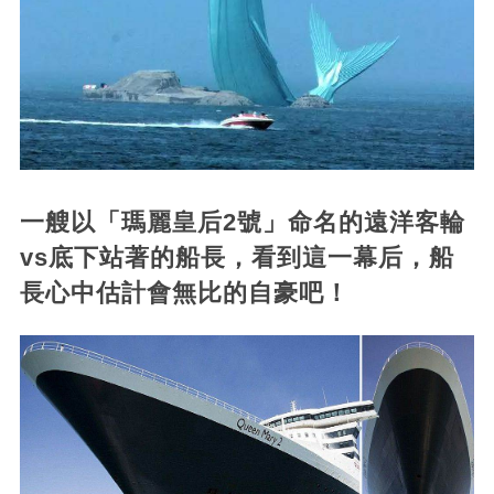
一艘以「瑪麗皇后2號」命名的遠洋客輪
vs底下站著的船長，看到這一幕后，船
長心中估計會無比的自豪吧！