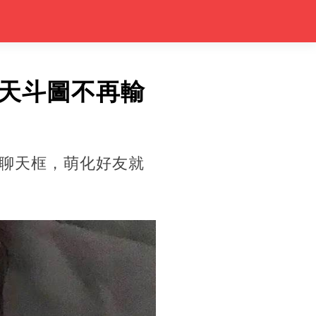
天斗圖不再輸
聊天框，萌化好友就