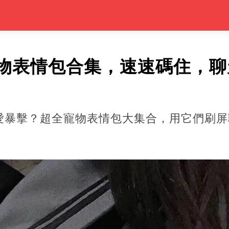
物表情包合集，速速碼住，聊
愛暴擊？超全寵物表情包大集合，用它們刷屏