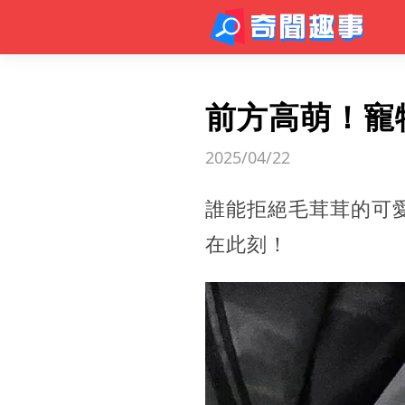
前方高萌！寵
2025/04/22
誰能拒絕毛茸茸的可
在此刻！