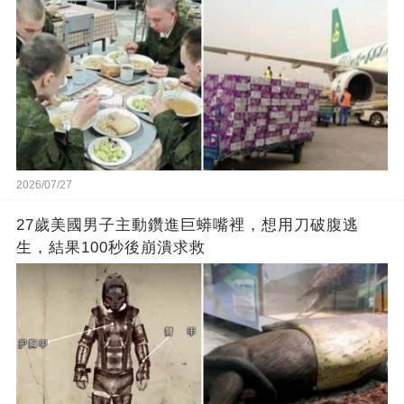
2026/07/27
27歲美國男子主動鑽進巨蟒嘴裡，想用刀破腹逃
生，結果100秒後崩潰求救