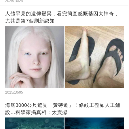
2025/10/24
人體罕見的遺傳變異，看完簡直感慨基因太神奇，
尤其是第7個刷新認知
2025/10/05
海底3000公尺驚見「黃磚道」！條紋工整如人工鋪
設…科學家揭真相：太震撼