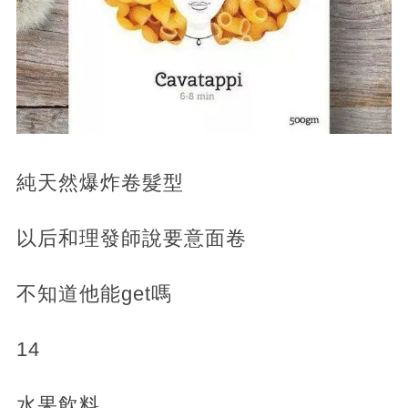
純天然爆炸卷髮型
以后和理發師說要意面卷
不知道他能get嗎
14
水果飲料