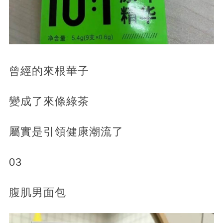
曾經的來根華子
變成了來條綠茶
屬實是引領健康潮流了
03
腹肌男面包