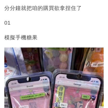
分分鐘就把咱的購買欲拿捏住了
01
模擬手機糖果