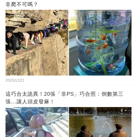
非爬不可嗎？
2025/12/21
這巧合太詭異！20張「非PS」巧合照：倒數第三
張...讓人頭皮發麻！