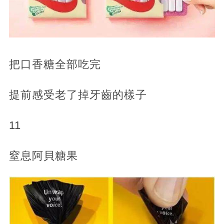
把口香糖全部吃完
提前感受老了掉牙齒的樣子
11
窒息阿貝糖果