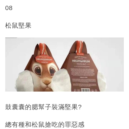
08
松鼠堅果
鼓囊囊的腮幫子裝滿堅果?
總有種和松鼠搶吃的罪惡感