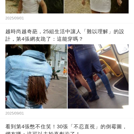
2025/09/01
越時尚越奇葩，25組生活中讓人「難以理解」的設
計，第4張網友跪了：這能穿嗎？
2025/09/01
看到第4張憋不住笑！30張「不忍直視」的倒霉圖，