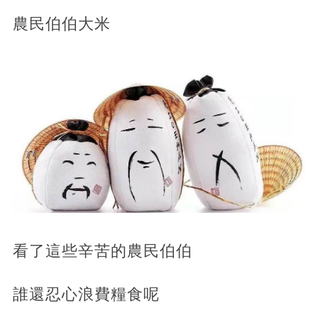
農民伯伯大米
看了這些辛苦的農民伯伯
誰還忍心浪費糧食呢