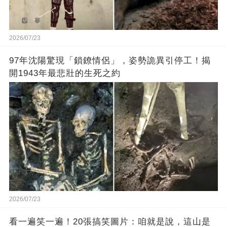
2026/07/23
97年沈陽驚現「鎖鐐情侶」，姿勢詭異引停工！揭
開1943年最悲壯的生死之約
2026/07/23
看一遍笑一遍！20張搞笑圖片：咱就是說，這山是