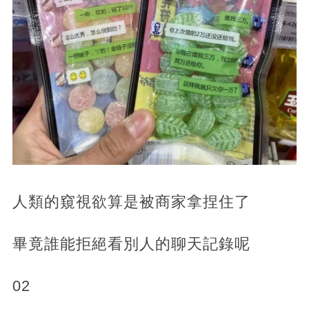
人類的窺視欲算是被商家拿捏住了
畢竟誰能拒絕看別人的聊天記錄呢
02