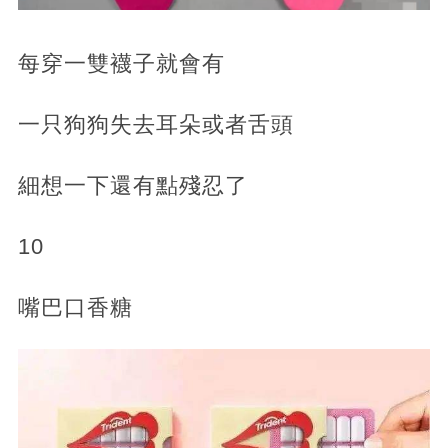
每穿一雙襪子就會有
一只狗狗失去耳朵或者舌頭
細想一下還有點殘忍了
10
嘴巴口香糖