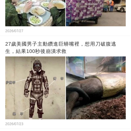
2026/07/27
27歲美國男子主動鑽進巨蟒嘴裡，想用刀破腹逃
生，結果100秒後崩潰求救
2026/07/23