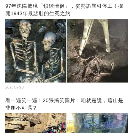
97年沈陽驚現「鎖鐐情侶」，姿勢詭異引停工！揭
開1943年最悲壯的生死之約
2026/07/23
看一遍笑一遍！20張搞笑圖片：咱就是說，這山是
非爬不可嗎？