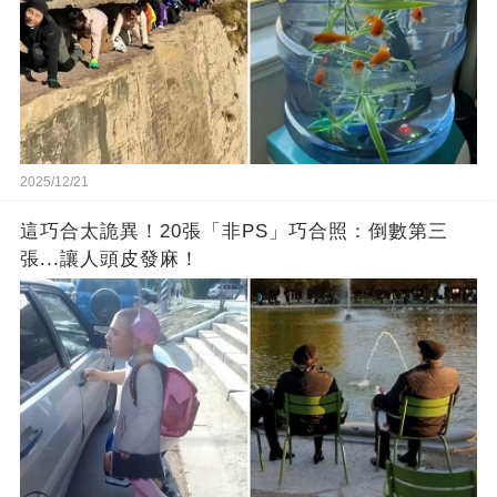
2025/12/21
這巧合太詭異！20張「非PS」巧合照：倒數第三
張...讓人頭皮發麻！