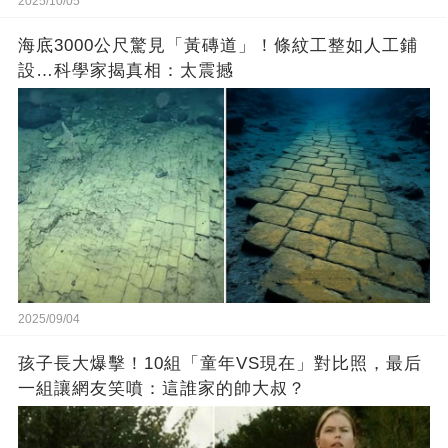
2025/10/05
海底3000公尺驚見「黃磚道」！條紋工整如人工鋪
設…科學家揭真相：太震撼
2025/09/04
孩子長大爆擊！10組「童年VS現在」對比照，最后
一組讓網友笑噴：這誰家的帥大叔？