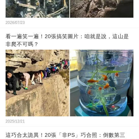
2026/07/23
看一遍笑一遍！20張搞笑圖片：咱就是說，這山是
非爬不可嗎？
2025/12/21
這巧合太詭異！20張「非PS」巧合照：倒數第三