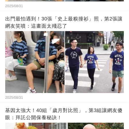
2025/08/31
出門最怕遇到！30張「史上最糗撞衫」照，第2張讓
網友笑噴：這畫面太殘忍了
2025/08/31
基因太強大！40組「歲月對比照」，第3組讓網友傻
眼：拜託公開保養秘訣！