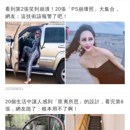
看到第2張笑到崩潰！20張「PS崩壞照」大集合，
網友：這技術該報警了吧！
2025/08/31
20個生活中讓人感到「匪夷所思」的設計，看完第6
張，網友跪了：根本用不了啊！