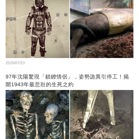
2026/07/23
97年沈陽驚現「鎖鐐情侶」，姿勢詭異引停工！揭
開1943年最悲壯的生死之約