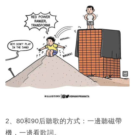
2、80和90后聽歌的方式：一邊聽磁帶
機，一邊看歌詞。