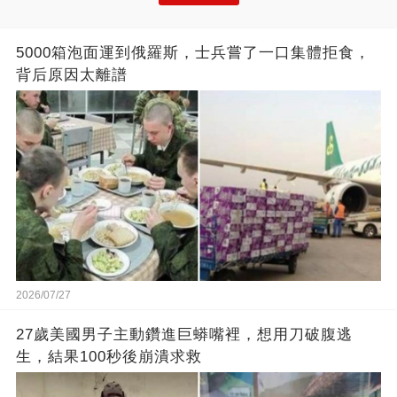
5000箱泡面運到俄羅斯，士兵嘗了一口集體拒食，
背后原因太離譜
2026/07/27
27歲美國男子主動鑽進巨蟒嘴裡，想用刀破腹逃
生，結果100秒後崩潰求救