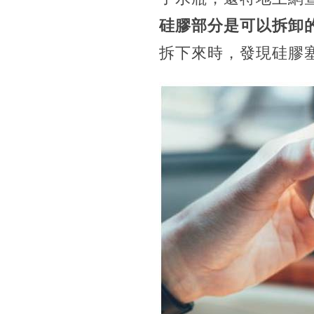
硅膠部分是可以拆卸
拆下來時，發現硅膠