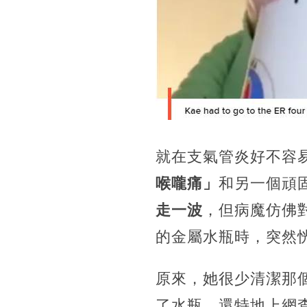
就在支氣管炎好不容
喉嚨痛」
和另一個頑
走一波
，但病魔仿佛
的金屬水瓶時，突然
原來，她很少清潔那
了水瓶，還特地上網查