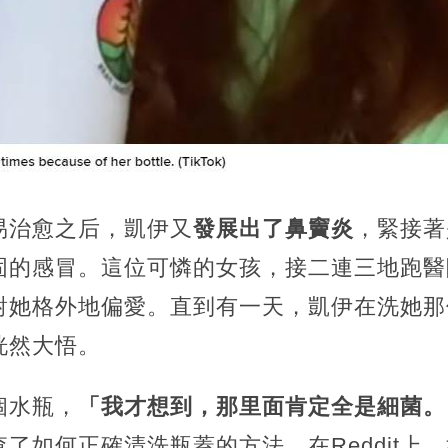
易治愈之后，凱伊又
發展出了鼻竇炎
，緊接著
固的感冒。這位可憐的女孩，接二連三地跑醫
對她格外地偏愛。直到有一天，凱伊在洗她那
恍然大悟。
個水瓶，
「我才想到，那里面肯定全是細菌。
了如何正確清洗瓶蓋的方法。在Reddit上