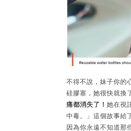
不得不說，妹子你的心
硅膠塞，她很快就換
痛都消失了！
她在視
中毒。」這個故事給
因為你永遠不知道那