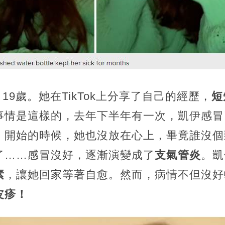
19歲。她在TikTok上分享了自己的經歷，
短
事情是這樣的，去年下半年有一次，凱伊感冒
。開始的時候，她也沒放在心上，畢竟誰沒個
了……感冒沒好，逐漸演變成了
支氣管炎
。凱
素
，讓她回家等著自愈。然而，病情不但沒好
皮疹！