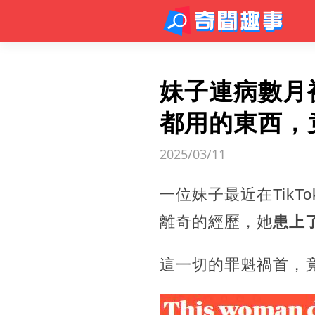
妹子連病數月
都用的東西，
2025/03/11
一位妹子最近在Tik
離奇的經歷，她
患上
這一切的罪魁禍首，