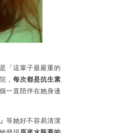
是「這輩子最嚴重的
院，
每次都是抗生素
個一直陪伴在她身邊
」
等她好不容易清潔
，她發現
原來水瓶蓋的