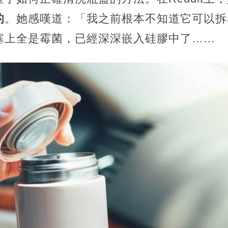
的
。她感嘆道：「我之前根本不知道它可以拆
塞上全是霉菌，已經深深嵌入硅膠中了……