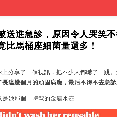
被送進急診，原因令人哭笑不
竟比馬桶座細菌量還多！
Tok上分享了一個視訊，把不少人都嚇了一跳
了長達幾個月的頑固病癥，最后不得不去急診
竟是她那個「時髦的金屬水壺」…