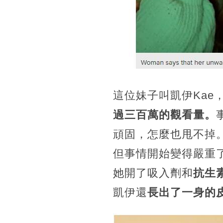
這位妹子叫凱伊Kae，
過三百萬的觀看量。
頑固，怎麼也甩不掉
但事情開始變得嚴重
她開了吸入劑和
抗生
凱伊還
長出了一身的