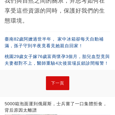
我們與自然之間的關系，并思考如何在
享受這些資源的同時，保護好我們的生
態環境。
臺南82歲阿嬤過世半年， 家中冰箱卻每天自動補
滿，孫子守到半夜竟看見她親自回家！
桃園29歲女子嫁76歲富商懷孕3個月，胎兒血型竟與
夫妻都對不上，醫師重驗4次後當場反鎖診間報警！
下一頁
5000箱泡面運到俄羅斯，士兵嘗了一口集體拒食，
背后原因太離譜