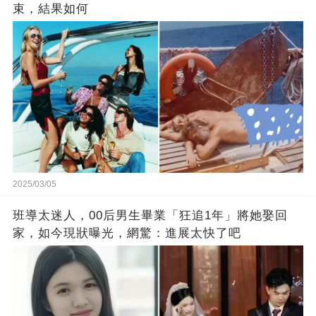
束，結果如何
2025/03/05
班導太迷人，00后男生畢業「狂追1年」將她娶回
家，如今現狀曝光，網驚：進展太快了吧