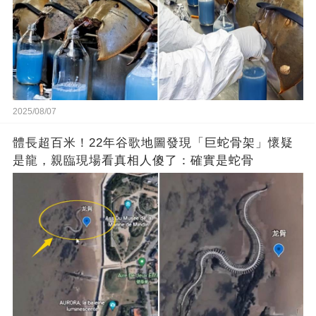
2025/08/07
體長超百米！22年谷歌地圖發現「巨蛇骨架」懷疑
是龍，親臨現場看真相人傻了：確實是蛇骨