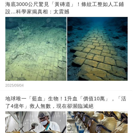
海底3000公尺驚見「黃磚道」！條紋工整如人工鋪
設…科學家揭真相：太震撼
2025/09/04
地球唯一「藍血」生物！1升血「價值10萬」，「活
了4億年」救人無數，現在卻瀕臨滅絕