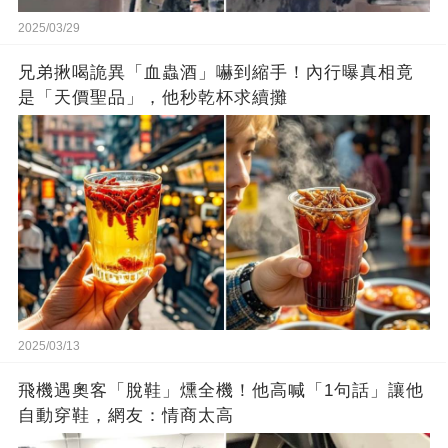
2025/03/29
兄弟揪喝詭異「血蟲酒」嚇到縮手！內行曝真相竟
是「天價聖品」，他秒乾杯求續攤
2025/03/13
飛機遇奧客「脫鞋」燻全機！他高喊「1句話」讓他
自動穿鞋，網友：情商太高