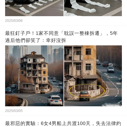
2025/03/06
最狂釘子戶！1家不同意「耽誤一整棟拆遷」，5年
過后他們卻笑了：幸好沒拆
2025/03/05
最邪惡的實驗：6女4男船上共渡100天，失去法律約