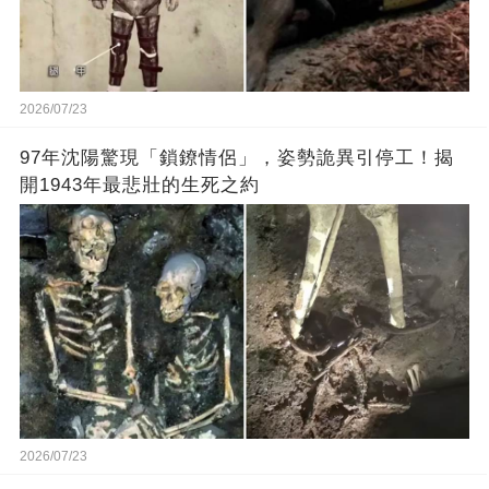
2026/07/23
97年沈陽驚現「鎖鐐情侶」，姿勢詭異引停工！揭
開1943年最悲壯的生死之約
2026/07/23