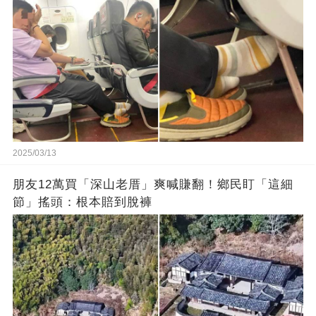
2025/03/13
朋友12萬買「深山老厝」爽喊賺翻！鄉民盯「這細
節」搖頭：根本賠到脫褲