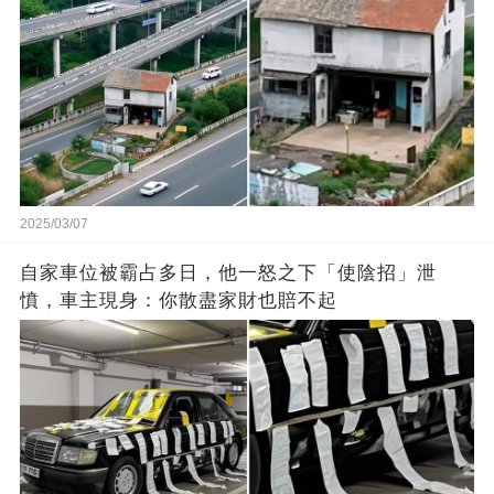
2025/03/07
自家車位被霸占多日，他一怒之下「使陰招」泄
憤，車主現身：你散盡家財也賠不起