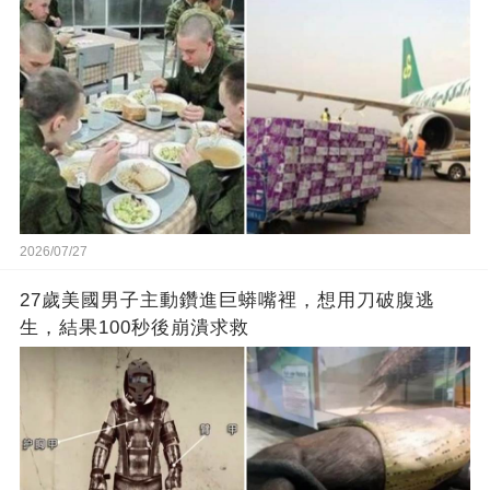
2026/07/27
27歲美國男子主動鑽進巨蟒嘴裡，想用刀破腹逃
生，結果100秒後崩潰求救