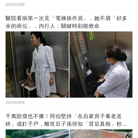
2025/03/08
醫院看病第一次見「電梯操作員」，她不屑「好多
余的崗位」，內行人：關鍵時刻能救命
2025/03/08
千萬賠償也不搬！阿伯堅持「在自家房子養老送
終」成釘子戶，離世后子孫得知「背后真相」秒崩
潰：誤會大了