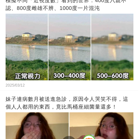
模擬不同「近視度數」看到的世界：400度六親不
認、800度雌雄不辨、1000度一片混沌
2025/03/12
妹子連病數月被送進急診，原因令人哭笑不得，這
個人人都用的東西，竟比馬桶座細菌量還多！